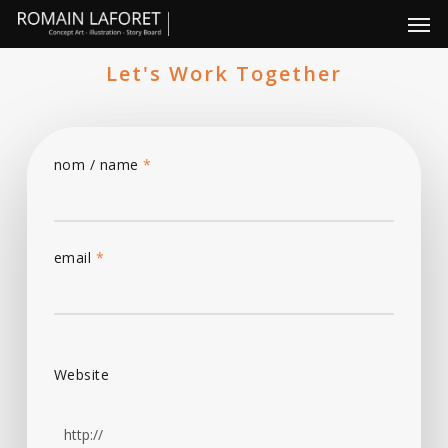
Skip
Men
to
main
Let's Work Together
content
nom / name
*
email
*
Website